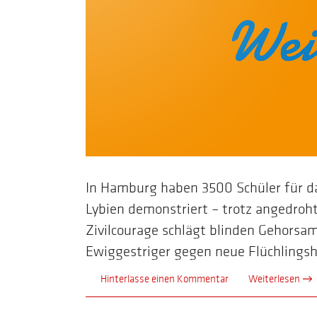
In Hamburg haben 3500 Schüler für da
Lybien demonstriert – trotz angedro
Zivilcourage schlägt blinden Gehorsam
Ewiggestriger gegen neue Flüchlingshe
Hinterlasse einen Kommentar
Weiterlesen →